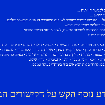
לפגישה חוויתית ...
 החושן ...
פול ... בפגישה אישית מיוחדת לשיקום המערכת הגופנית והנפשית שלכם.
וך השלמת צורכי הגוף והנפש.
ת המסייעת לתפקוד התאים, לאיזון מנגנוני הריפוי הטבעי.
צבים קשים.
 כאבי גב ושרירים • מתח ותשישות • אנמיה • חילוף חומרים • ורידים - איחוי
 • בריחת סידן • שיפור קליטת סידן • נשירת שיער - דלקות גרון • הצטננות •
• שפעת • בצקות • דלקות בדרכי השתן - גדילה • אלרגיה • בעיות כרוניות 
ות • דיכאון - גיל מעבר • היפראקטיביות • נדודי שינה.
ם, להרחיב את הנושאים ב"ה בשיתוף פעולה עמכם.
ע נוסף הקש על הקישורים הב