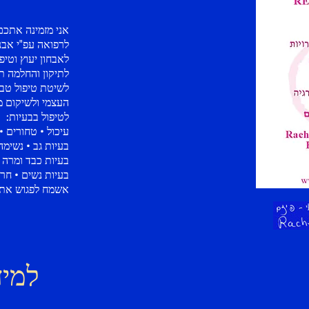
אני מזמינה אתכם 
לרפואה עפ"י אבני
לאבחון יעוץ וטי
לתיקון והחלמה ת
לשיטת טיפול טבעי
העצמי ולשיקום מ
לטיפול בבעיות:
עיכול • טחורים •
בעיות גב • נשימה
בעיות כבד ומרה 
בעיות נשים • חרד
אשמח לפגוש אתכ
למיד