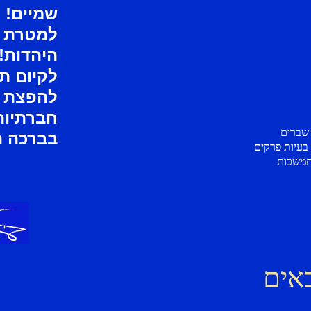
שמיים!
למטרת 
היהדות!
לקיום תו
להפצת ד
חברתיות
 שברים
בברכה ה
 בעיות פרקים
מתמשכות
אים