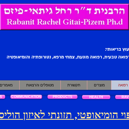
עוץ בריאותי:
פואה טבעית, רפואה מונעת, צמחי מרפא, נטורופתיה והומיאופטיה
רפואה
מוצרים
תקשורת
מטופלים והרצאות
מאמרים מ
S
COMMUNICATION
PRODUCTS
HEALTH
RAV
וי הומיאופטי, תזונתי לאיזון הוליס